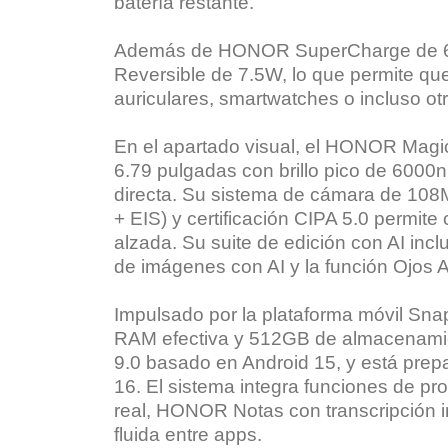
batería restante.
Además de HONOR SuperCharge de 66
Reversible de 7.5W, lo que permite q
auriculares, smartwatches o incluso ot
En el apartado visual, el HONOR Magi
6.79 pulgadas con brillo pico de 6000nit
directa. Su sistema de cámara de 108M
+ EIS) y certificación CIPA 5.0 permite
alzada. Su suite de edición con AI inc
de imágenes con AI y la función Ojos A
Impulsado por la plataforma móvil Sn
RAM efectiva y 512GB de almacenami
9.0 basado en Android 15, y está pre
16. El sistema integra funciones de p
real, HONOR Notas con transcripción in
fluida entre apps.