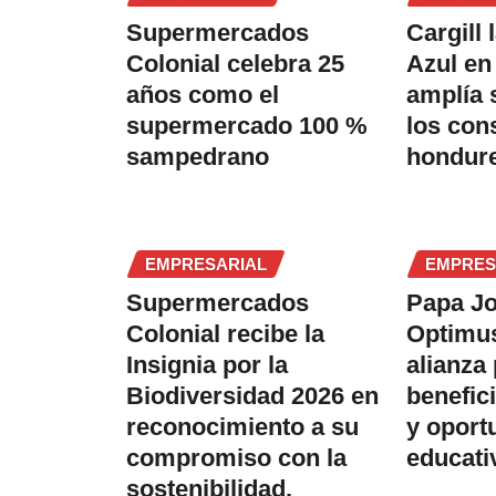
Supermercados
Cargill 
Colonial celebra 25
Azul en
años como el
amplía 
supermercado 100 %
los co
sampedrano
hondur
EMPRESARIAL
EMPRES
Supermercados
Papa J
Colonial recibe la
Optimus
Insignia por la
alianza
Biodiversidad 2026 en
benefic
reconocimiento a su
y oport
compromiso con la
educati
sostenibilidad.