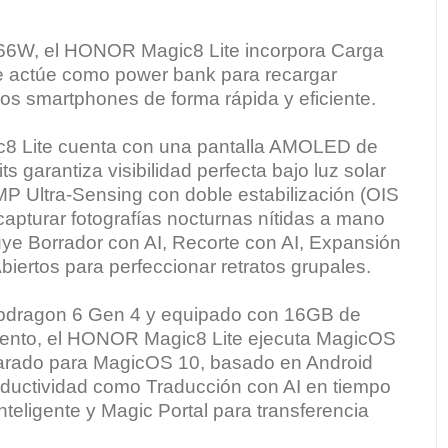
W, el HONOR Magic8 Lite incorpora Carga
ue actúe como power bank para recargar
ros smartphones de forma rápida y eficiente.
c8 Lite cuenta con una pantalla AMOLED de
s garantiza visibilidad perfecta bajo luz solar
P Ultra-Sensing con doble estabilización (OIS
 capturar fotografías nocturnas nítidas a mano
luye Borrador con AI, Recorte con AI, Expansión
biertos para perfeccionar retratos grupales.
apdragon 6 Gen 4 y equipado con 16GB de
ento, el HONOR Magic8 Lite ejecuta MagicOS
parado para MagicOS 10, basado en Android
roductividad como Traducción con AI en tiempo
teligente y Magic Portal para transferencia