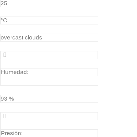
25
°C
overcast clouds
Humedad:
93 %
Presión: