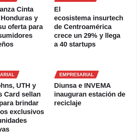
lanza Cinta
El
 Honduras y
ecosistema insurtech
su oferta para
de Centroamérica
nsumidores
crece un 29% y llega
eños
a 40 startups
ARIAL
EMPRESARIAL
ohns, UTH y
Diunsa e INVEMA
 Card sellan
inauguran estación de
 para brindar
reciclaje
ios exclusivos
unidades
vas