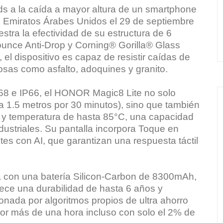
ds a la caída a mayor altura de un smartphone
, Emiratos Árabes Unidos el 29 de septiembre
ra la efectividad de su estructura de 6
unce Anti-Drop y Corning® Gorilla® Glass
el dispositivo es capaz de resistir caídas de
osas como asfalto, adoquines y granito.
IP68 e IP66, el HONOR Magic8 Lite no solo
ta 1.5 metros por 30 minutos), sino que también
n y temperatura de hasta 85°C, una capacidad
ustriales. Su pantalla incorpora Toque en
es con AI, que garantizan una respuesta táctil
 con una batería Silicon-Carbon de 8300mAh,
rece una durabilidad de hasta 6 años y
nada por algoritmos propios de ultra ahorro
por más de una hora incluso con solo el 2% de