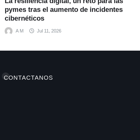
 para las
Fundación Ficohsa fortalece 
cidentes
alimentación escolar y prom
hábitos saludables junto al 
Mundial de Alimentos y Nestl
A M
Jul 9, 2026
CONTACTANOS