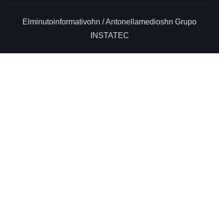
Elminutoinformativohn / Antonellamedioshn Grupo
INSTATEC