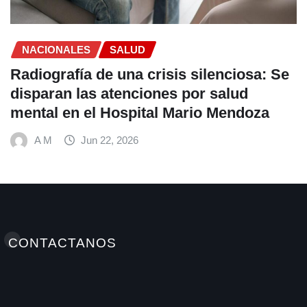
SALUD
Endometriosis y miomas: avance
ofrecen a las mujeres opciones d
tratamiento menos invasivas
A M
Jun 18, 2026
CONTACTANOS