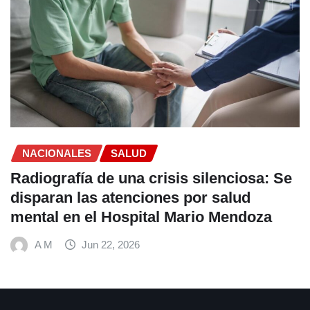
nte para
 personas con
SALUD
Endometriosis y miomas: 
ofrecen a las mujeres opc
tratamiento menos invasiv
A M
Jun 18, 2026