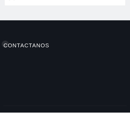
A M
Jul 9, 2026
CONTACTANOS
Elminutoinformativohn / Antonellamedioshn Grupo