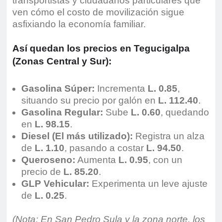
transportistas y ciudadanos particulares que
ven cómo el costo de movilización sigue
asfixiando la economía familiar.
Así quedan los precios en Tegucigalpa
(Zonas Central y Sur):
Gasolina Súper:
Incrementa
L. 0.85
,
situando su precio por galón en
L. 112.40
.
Gasolina Regular:
Sube
L. 0.60
, quedando
en
L. 98.15
.
Diesel (El más utilizado):
Registra un alza
de
L. 1.10
, pasando a costar
L. 94.50
.
Queroseno:
Aumenta
L. 0.95
, con un
precio de
L. 85.20
.
GLP Vehicular:
Experimenta un leve ajuste
de
L. 0.25
.
(Nota: En San Pedro Sula y la zona norte, los