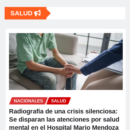
SALUD
S
OP
fr
co
NACIONALES
SALUD
diografía de una crisis silenciosa:
 disparan las atenciones por salud
ntal en el Hospital Mario Mendoza