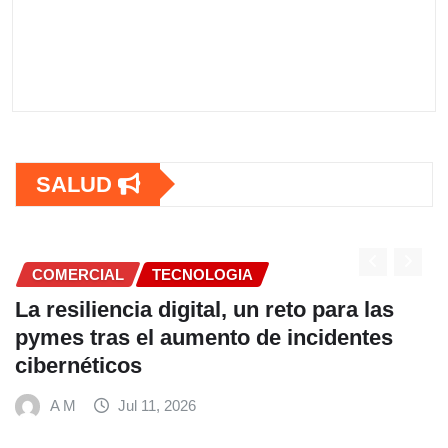
SALUD
ECNOLOGIA
COMERCIAL
igital, un reto para las
Fundación Ficoh
aumento de incidentes
alimentación e
hábitos saluda
Mundial de Ali
 2026
A M
Jul 9, 2