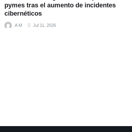
entes
COMERCIAL
Fundación Ficohsa fortalece la
alimentación escolar y promuev
hábitos saludables junto al Pro
Mundial de Alimentos y Nestlé
A M
Jul 9, 2026