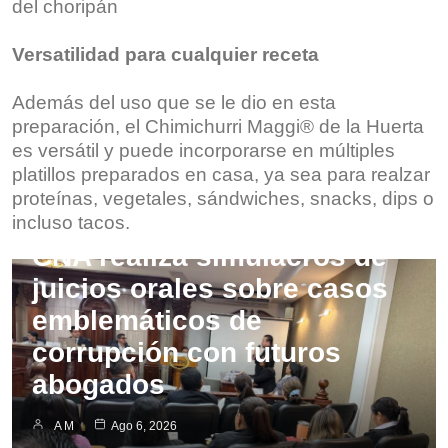
del choripán
Versatilidad para cualquier receta
Además del uso que se le dio en esta
preparación, el Chimichurri Maggi® de la Huerta
es versátil y puede incorporarse en múltiples
platillos preparados en casa, ya sea para realzar
proteínas, vegetales, sándwiches, snacks, dips o
Empresarial
Nacionales
incluso tacos.
CNA realiza simulacros de
juicios orales sobre casos
emblemáticos de
corrupción con futuros
abogados
A M
Ago 6, 2026