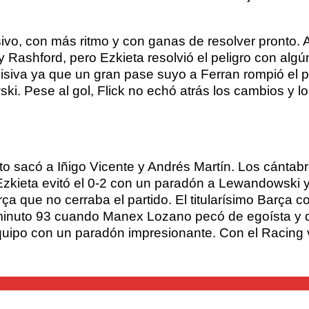
o, con más ritmo y con ganas de resolver pronto. A
 Rashford, pero Ezkieta resolvió el peligro con algú
ecisiva ya que un gran pase suyo a Ferran rompió el 
i. Pese al gol, Flick no echó atrás los cambios y l
erto sacó a Iñigo Vicente y Andrés Martín. Los cánt
zkieta evitó el 0-2 con un paradón a Lewandowski y 
a que no cerraba el partido. El titularísimo Barça co
 minuto 93 cuando Manex Lozano pecó de egoísta y q
quipo con un paradón impresionante. Con el Racing 