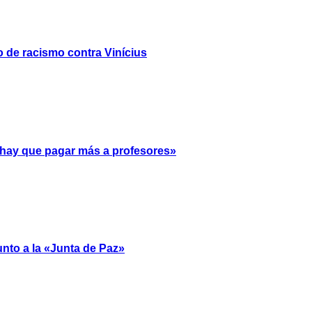
 de racismo contra Vinícius
, hay que pagar más a profesores»
unto a la «Junta de Paz»