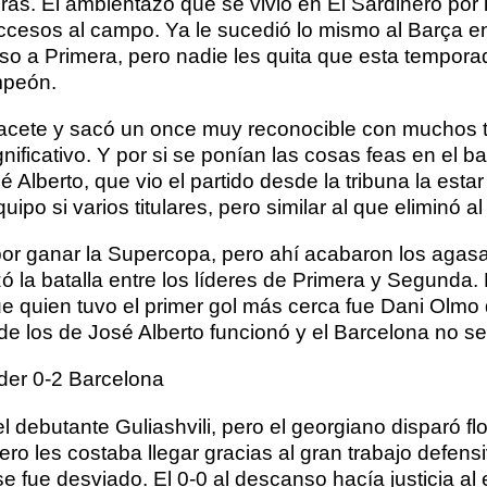
as. El ambientazo que se vivió en El Sardinero por l
cesos al campo. Ya le sucedió lo mismo al Barça en 
enso a Primera, pero nadie les quita que esta temp
ampeón.
acete y sacó un once muy reconocible con muchos ti
ignificativo. Y por si se ponían las cosas feas en el 
berto, que vio el partido desde la tribuna la estar
o si varios titulares, pero similar al que eliminó al 
 por ganar la Supercopa, pero ahí acabaron los agas
zó la batalla entre los líderes de Primera y Segunda
e quien tuvo el primer gol más cerca fue Dani Olmo 
 de los de José Alberto funcionó y el Barcelona no s
der 0-2 Barcelona
 debutante Guliashvili, pero el georgiano disparó fl
 les costaba llegar gracias al gran trabajo defensiv
e fue desviado. El 0-0 al descanso hacía justicia a