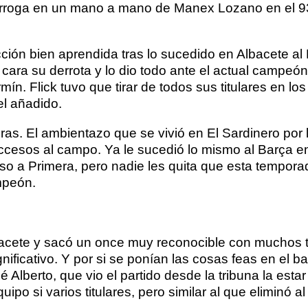
prórroga en un mano a mano de Manex Lozano en el 93
cción bien aprendida tras lo sucedido en Albacete a
 cara su derrota y lo dio todo ante el actual campe
ín. Flick tuvo que tirar de todos sus titulares en los
el añadido.
as. El ambientazo que se vivió en El Sardinero por l
cesos al campo. Ya le sucedió lo mismo al Barça en 
enso a Primera, pero nadie les quita que esta temp
ampeón.
acete y sacó un once muy reconocible con muchos ti
ignificativo. Y por si se ponían las cosas feas en el 
berto, que vio el partido desde la tribuna la estar
o si varios titulares, pero similar al que eliminó al 