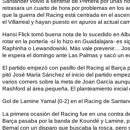
Santander volvió a sentirse de Primera por unas hor
retrasara un cuarto de hora por problemas en los ac
que la guerra del Racing está centrada en el asc
el Villarreal y hayan puesto en apuros al actual c
Hansi Flick tomó buena nota de lo sucedido en Alb
rotar en la portería -sí lo hizo en Guadalajara- es s
Raphinha o Lewandowski. Más vale prevenir… José Al
le espera el domingo ante Las Palmas y sacó un equip
El partido empezó con pasillo del Racing al Barça
pitó José María Sánchez el inicio del partido empe
varios corners sobre la meta de Joan García aunqu
Rashford al área pequeña. El planteamiento inicial
Gol de Lamine Yamal (0-2) en el Racing de Santan
La primera ocasión del Racing fue en una contra del
Barça pasaba por la banda de Koundé y Lamine, pero
Bernal con un disparo que buscaba la rosca, pero s