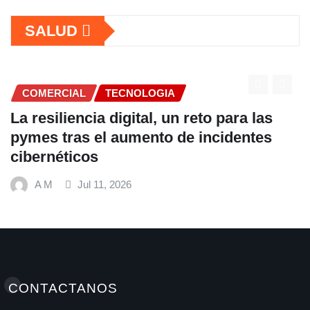
SALUD
LOGIA
COMERCIAL
al, un reto para las
Fundación Ficohsa 
ento de incidentes
alimentación esco
hábitos saludables
Mundial de Aliment
A M
Jul 9, 2026
CONTACTANOS