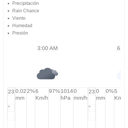
Precipitación
Rain Chance
Viento
Humedad
Presión
3:00 AM
6:0
0.02
2%
6
97%
1014
0
0
0%
5
23
23
mm
Km/h
hPa
mm/h
mm
Km/h
°
°