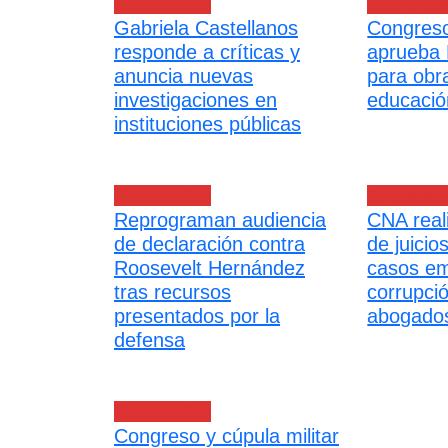
Nacionales
Nacional
Gabriela Castellanos
Congreso
responde a críticas y
aprueba 
anuncia nuevas
para obr
investigaciones en
educació
instituciones públicas
Nacionales
Empresar
Reprograman audiencia
CNA real
de declaración contra
de juicio
Roosevelt Hernández
casos em
tras recursos
corrupci
presentados por la
abogado
defensa
Nacionales
Congreso y cúpula militar