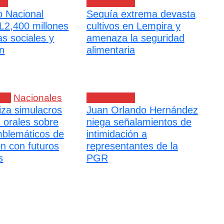
es
Nacionales
 Nacional
Sequía extrema devasta
L2,400 millones
cultivos en Lempira y
as sociales y
amenaza la seguridad
n
alimentaria
ial
Nacionales
Nacionales
iza simulacros
Juan Orlando Hernández
s orales sobre
niega señalamientos de
blemáticos de
intimidación a
ón con futuros
representantes de la
s
PGR