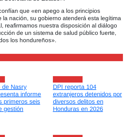
 confían que «en apego a los principios
de la nación, su gobierno atenderá esta legítima
l, reafirmamos nuestra disposición al diálogo
ucción de un sistema de salud público fuerte,
todos los hondureños».
es
Nacionales
 de Nasry
DPI reporta 104
resenta informe
extranjeros detenidos por
s primeros seis
diversos delitos en
 gestión
Honduras en 2026