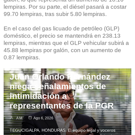
lempiras. Por su parte, el diésel pasará a costar
99.70 lempiras, tras subir 5.80 lempiras.
En el caso del gas licuado de petróleo (GLP)
doméstico, el precio se mantendrá en 238.13
lempiras, mientras que el GLP vehicular subirá a
45.88 lempiras por galón, con un aumento de
0.87 lempiras.
Nacionales
Juan Orlando Hernández
niega señalamientos de
intimidación a
representantes de la PGR
A M
Ago 6, 2026
TEGUCIGALPA, HONDURAS. El equipo legal y voceros