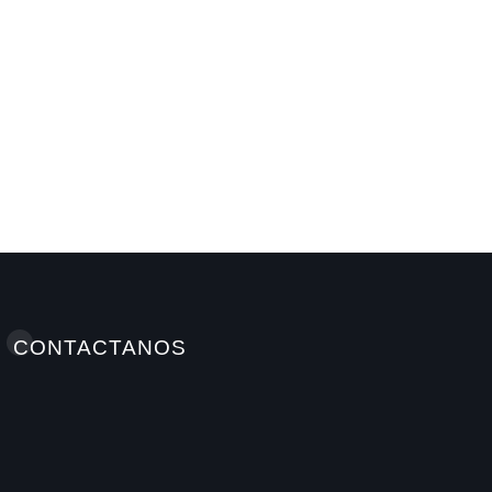
COMERCIAL
Fundación Ficohsa fortalece 
alimentación escolar y prom
hábitos saludables junto al 
Mundial de Alimentos y Nestl
A M
Jul 9, 2026
CONTACTANOS