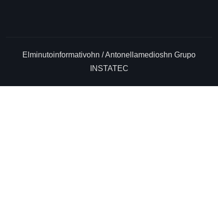
Elminutoinformativohn / Antonellamedioshn Grupo
INSTATEC