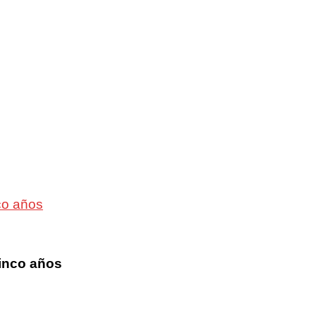
co años
cinco años