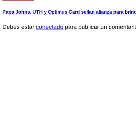
Papa Johns, UTH y Optimus Card sellan alianza para brin
Debes estar
conectado
para publicar un comentari