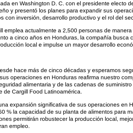
zada en Washington D. C. con el presidente electo 
ño y presentó los planes para expandir sus operaci
con inversión, desarrollo productivo y el rol del se
ill emplea actualmente a 2,500 personas de manera
ento a cinco años en Honduras, la compañía busca co
a producción local e impulse un mayor desarrollo econ
esde hace más de cinco décadas y esperamos seguir
n sus operaciones en Honduras reafirma nuestro comp
a seguridad alimentaria y de las cadenas de suminis
te de Cargill Food Latinoamérica.
a una expansión significativa de sus operaciones en 
 60 % la capacidad de su planta de alimentos para 
es permitirán robustecer la producción local, mejora
eran empleo.