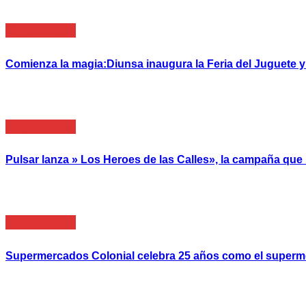
Empresarial
Comienza la magia:Diunsa inaugura la Feria del Juguete 
Empresarial
Pulsar lanza » Los Heroes de las Calles», la campaña qu
Empresarial
Supermercados Colonial celebra 25 años como el super