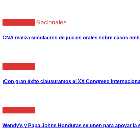
Empresarial
Nacionales
CNA realiza simulacros de juicios orales sobre casos em
Empresarial
¡Con gran éxito clausuramos el XX Congreso Internacional
Empresarial
Wendy’s y Papa Johns Honduras se unen para apoyar la e