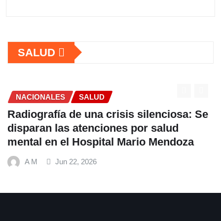
SALUD
SALUD
sa: Se
OPS lanza estrategia urgente para
frenar la Tuberculosis en persona
oza
VIH en América Latina
A M
Jun 22, 2026