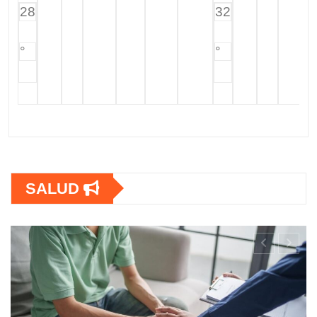
28
32
°
°
SALUD
SALUD
OPS lanza estrategia urgente para
frenar la Tuberculosis en personas con