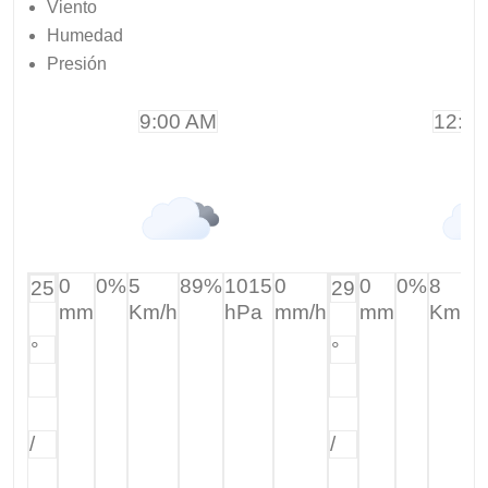
Viento
Humedad
Presión
9:00 AM
12:0
0
0%
5
89%
1015
0
0
0%
8
25
29
mm
Km/h
hPa
mm/h
mm
Km/h
°
°
/
/