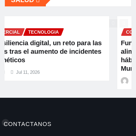
COMERCIAL
Fundación Ficohsa fortalece la
alimentación escolar y promueve
hábitos saludables junto al Programa
Mundial de Alimentos y Nestlé
A M
Jul 9, 2026
CONTACTANOS