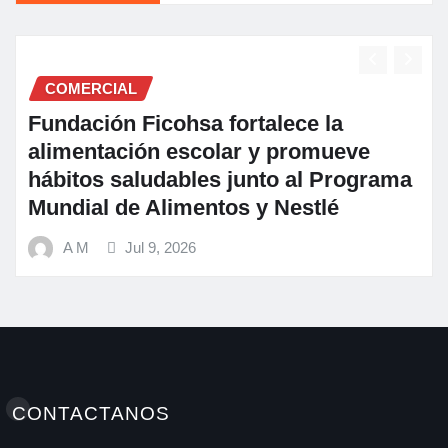
SALUD
e la
A M
Jul 3, 2026
romueve
al Programa
stlé
CONTACTANOS