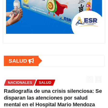
SALUD
SALUD
risis silenciosa: Se
OPS lanza estrategi
ones por salud
frenar la Tuberculo
tal Mario Mendoza
VIH en América Lati