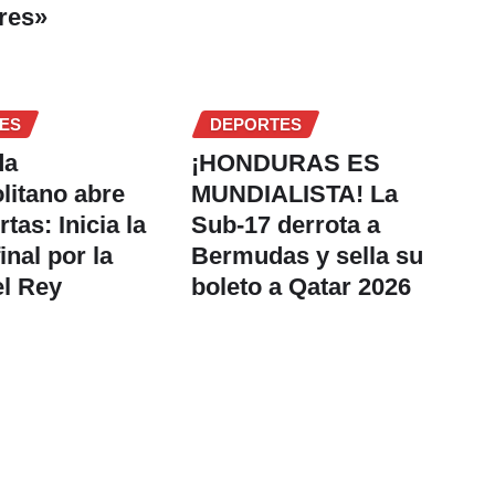
res»
ES
DEPORTES
da
¡HONDURAS ES
litano abre
MUNDIALISTA! La
tas: Inicia la
Sub-17 derrota a
final por la
Bermudas y sella su
l Rey
boleto a Qatar 2026