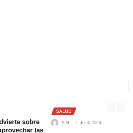
SALUD
te sobre
A M
Jul 3, 2026
vechar las