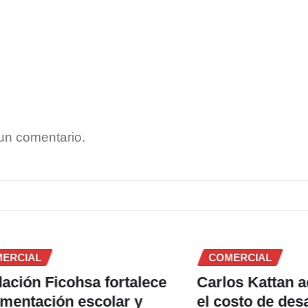
un comentario.
AL
COMERCIAL
 Ficohsa fortalece
Carlos Kattan advier
tación escolar y
el costo de desapro