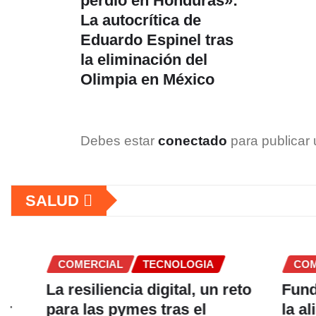
perdió en Honduras»:
La autocrítica de
Eduardo Espinel tras
la eliminación del
Olimpia en México
Debes estar
conectado
para publicar 
SALUD
COMERCIAL
TECNOLOGIA
COMERCI
La resiliencia digital, un reto
Fundación
para las pymes tras el
la alimen