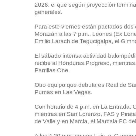
2026, el que según proyección termin
generales.
Para este viernes están pactados dos d
Morazán a las 7 p.m., Leones (Ex Lone),
Emilio Larach de Tegucigalpa, el Gimn
El sábado intensa actividad balompédica
recibe al Honduras Progreso, mientras 
Parrillas One.
Otro equipo que debuta es Real de San
Pumas en Las Vegas.
Con horario de 4 p.m. en La Entrada, 
mientras en San Lorenzo, FAS y Pirata
de Valle y en Marcla, el Marcala FC d
A las 4:30 p.m. en san Luis, el Cuervo