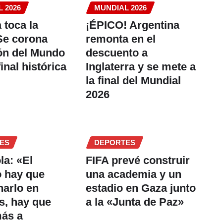
 2026
MUNDIAL 2026
 toca la
¡ÉPICO! Argentina
 Se corona
remonta en el
n del Mundo
descuento a
inal histórica
Inglaterra y se mete a
la final del Mundial
2026
ES
DEPORTES
la: «El
FIFA prevé construir
 hay que
una academia y un
narlo en
estadio en Gaza junto
s, hay que
a la «Junta de Paz»
más a