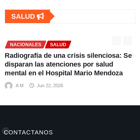
SALUD
SALUD
OPS lanza estrategia urgente para
frenar la Tuberculosis en personas con
VIH en América Latina
A M
Jun 22, 2026
CONTACTANOS