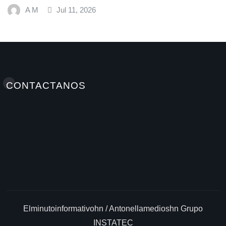
Mundial de Alimentos y Nestlé
A M
Jul 9, 2026
CONTACTANOS
Elminutoinformativohn / Antonellamedioshn Grupo