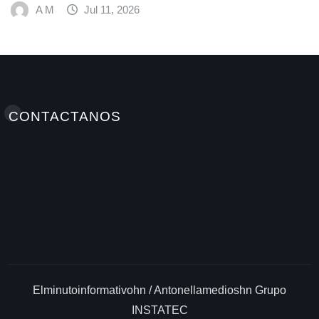
Mundial de Alimentos y Nestlé
A M
Jul 9, 2026
CONTACTANOS
Elminutoinformativohn / Antonellamedioshn Grupo