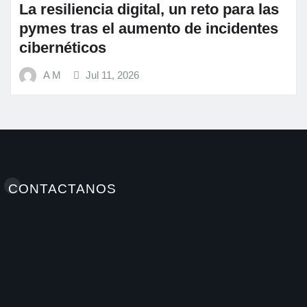
siliencia digital, un reto para las
Funda
 tras el aumento de incidentes
alime
néticos
hábit
Mundi
M
Jul 11, 2026
A M
CONTACTANOS