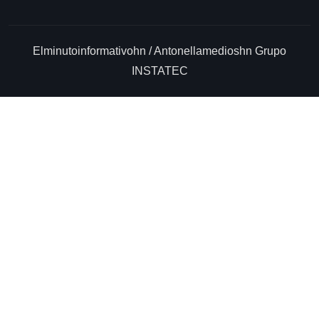
Elminutoinformativohn / Antonellamedioshn Grupo
INSTATEC