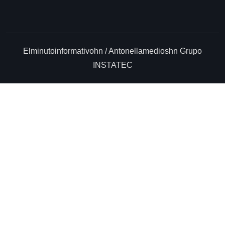
Elminutoinformativohn / Antonellamedioshn Grupo
INSTATEC