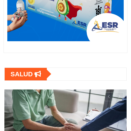
SALUD
SALUD
PS lanza estrategia urgente para
renar la Tuberculosis en personas con
IH en América Latina