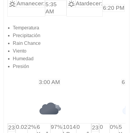
Amanecer:
Atardecer:
5:35
6:20 PM
AM
Temperatura
Precipitación
Rain Chance
Viento
Humedad
Presión
3:00 AM
6:0
0.02
2%
6
97%
1014
0
0
0%
5
23
23