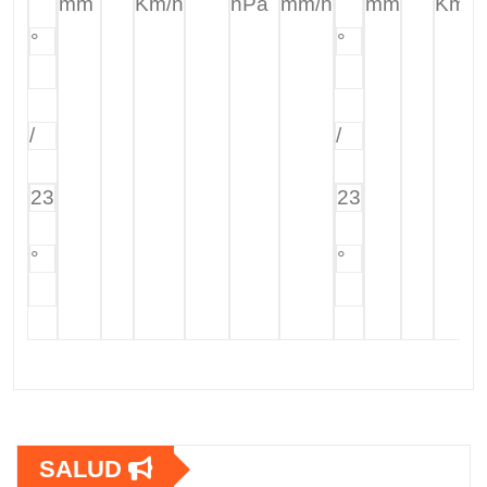
mm
Km/h
hPa
mm/h
mm
Km/h
°
°
/
/
23
23
°
°
SALUD