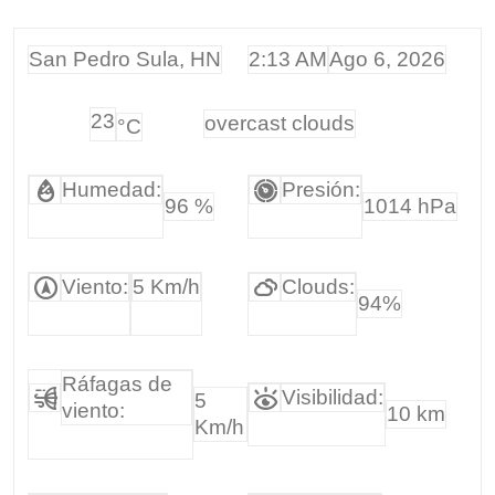
San Pedro Sula, HN
2:13 AM
Ago 6, 2026
23
overcast clouds
°C
Humedad:
Presión:
96 %
1014 hPa
Viento:
5 Km/h
Clouds:
94%
Ráfagas de
Visibilidad:
5
viento:
10 km
Km/h