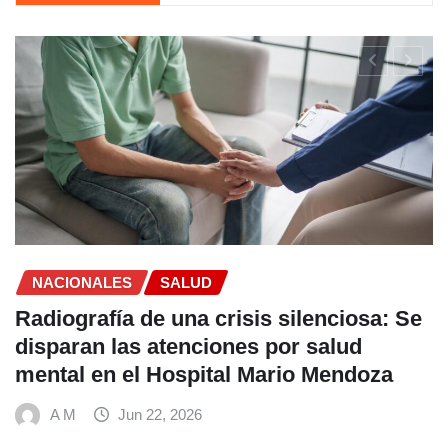
a
as con
SALUD
Endometriosis y miomas: avance
ofrecen a las mujeres opciones d
tratamiento menos invasivas
A M
Jun 18, 2026