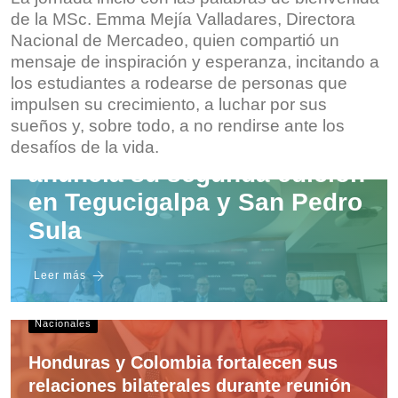
de la MSc. Emma Mejía Valladares, Directora
Nacional de Mercadeo, quien compartió un
mensaje de inspiración y esperanza, incitando a
Empresarial
los estudiantes a rodearse de personas que
impulsen su crecimiento, a luchar por sus
EXPOMÓVIL 2026 se
sueños y, sobre todo, a no rendirse ante los
expande a nivel nacional y
desafíos de la vida.
anuncia su segunda edición
en Tegucigalpa y San Pedro
Sula
Leer más
Nacionales
Honduras y Colombia fortalecen sus
relaciones bilaterales durante reunión