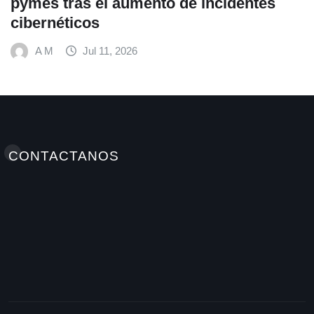
es
alimentación escolar y promueve
hábitos saludables junto al Progra
Mundial de Alimentos y Nestlé
A M
Jul 9, 2026
CONTACTANOS