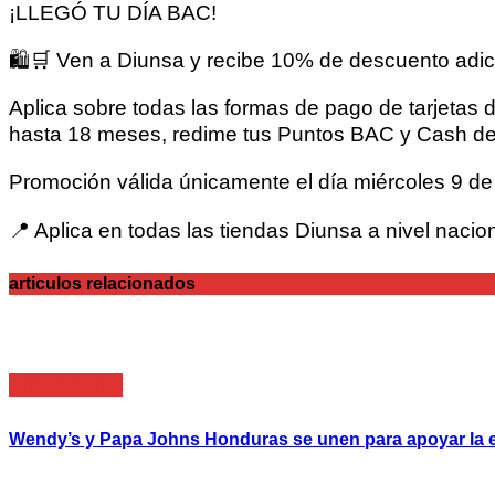
¡LLEGÓ TU DÍA BAC!
🛍️🛒 Ven a Diunsa y recibe 10% de descuento adici
Aplica sobre todas las formas de pago de tarjetas 
hasta 18 meses, redime tus Puntos BAC y Cash d
Promoción válida únicamente el día miércoles 9 de 
📍 Aplica en todas las tiendas Diunsa a nivel nacion
articulos relacionados
Empresarial
Wendy’s y Papa Johns Honduras se unen para apoyar la e