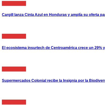
Empresarial
Cargill lanza Cinta Azul en Honduras y amplía su oferta
Empresarial
El ecosistema insurtech de Centroamérica crece un 29% y 
Empresarial
Supermercados Colonial recibe la Insignia por la Biodive
Empresarial