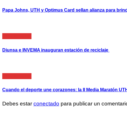
Papa Johns, UTH y Optimus Card sellan alianza para brin
Empresarial
Diunsa e INVEMA inauguran estación de reciclaje
Empresarial
Cuando el deporte une corazones: la II Media Maratón UTH 
Debes estar
conectado
para publicar un comentari