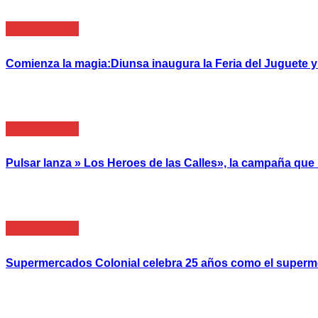
Empresarial
Comienza la magia:Diunsa inaugura la Feria del Juguete 
Empresarial
Pulsar lanza » Los Heroes de las Calles», la campaña qu
Empresarial
Supermercados Colonial celebra 25 años como el super