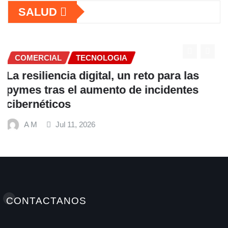
SALUD
COMERCIAL
Fundación Ficohsa fortalece la
alimentación escolar y promueve
hábitos saludables junto al Programa
Mundial de Alimentos y Nestlé
A M
Jul 9, 2026
CONTACTANOS