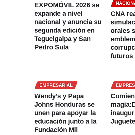
NACION
EXPOMÓVIL 2026 se
expande a nivel
CNA rea
nacional y anuncia su
simulac
segunda edición en
orales 
Tegucigalpa y San
emblem
Pedro Sula
corrupc
futuros
EMPRESARIAL
EMPRES
Wendy’s y Papa
Comien
Johns Honduras se
magia:
unen para apoyar la
inaugura
educación junto a la
Juguete
Fundación Mil