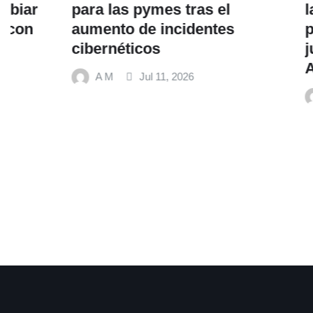
para las pymes tras el
la alimen
aumento de incidentes
promueve
cibernéticos
junto al 
Alimentos
A M
Jul 11, 2026
A M