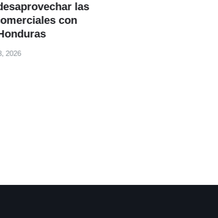
vechar las
les con
s