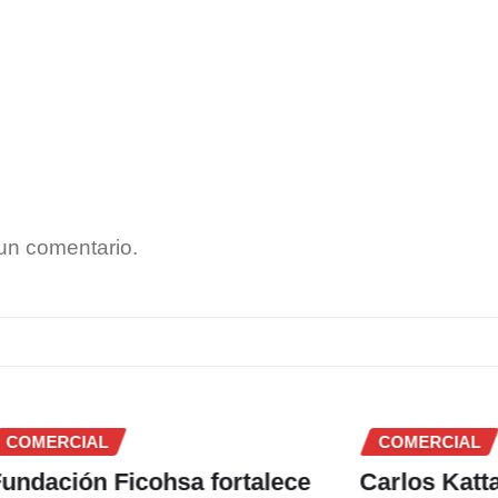
un comentario.
AL
COMERCIAL
 Ficohsa fortalece
Carlos Kattan advier