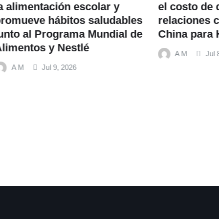
tación escolar y
el costo de desapro
 hábitos saludables
relaciones comercia
Programa Mundial de
China para Hondura
 y Nestlé
A M
Jul 8, 2026
Jul 9, 2026