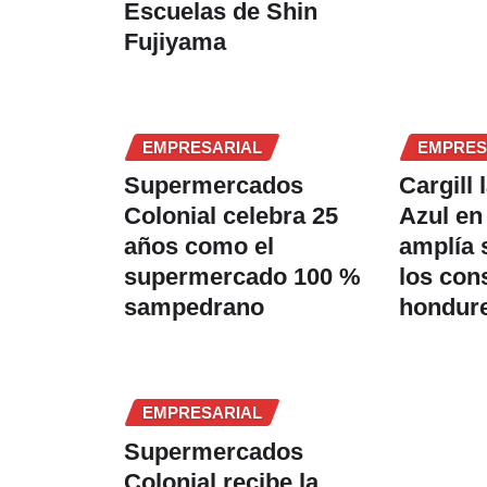
Escuelas de Shin
Fujiyama
EMPRESARIAL
EMPRES
Supermercados
Cargill 
Colonial celebra 25
Azul en
años como el
amplía 
supermercado 100 %
los co
sampedrano
hondur
EMPRESARIAL
Supermercados
Colonial recibe la