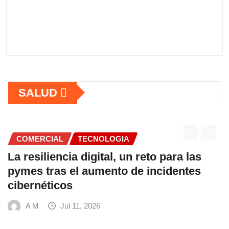
SALUD
COMERCIAL
as
Fundación Ficohsa fortalece la
es
alimentación escolar y promueve
hábitos saludables junto al Progra
Mundial de Alimentos y Nestlé
A M
Jul 9, 2026