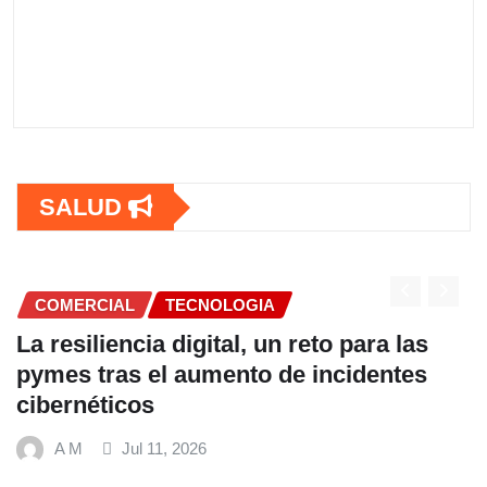
SALUD
ECNOLOGIA
COMERCIAL
igital, un reto para las
Fundación Ficoh
aumento de incidentes
alimentación e
hábitos saluda
Mundial de Ali
2026
A M
Jul 9, 20