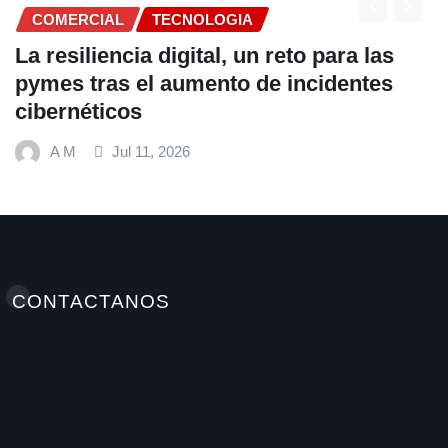
GIA
COMERCIAL
, un reto para las
Fundación Ficohsa for
o de incidentes
alimentación escolar
hábitos saludables j
Mundial de Alimentos
A M
Jul 9, 2026
CONTACTANOS