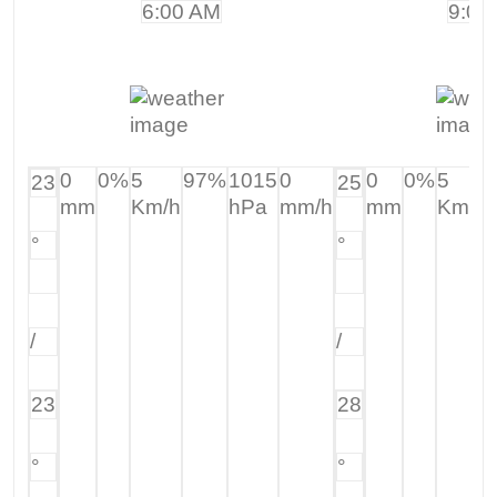
6:00 AM
9:00
0
0%
5
97%
1015
0
0
0%
5
23
25
mm
Km/h
hPa
mm/h
mm
Km/h
°
°
/
/
23
28
°
°