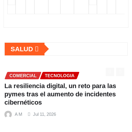
SALUD
COMERCIAL
 las
Fundación Ficohsa fortalece la
tes
alimentación escolar y promueve
hábitos saludables junto al Prog
Mundial de Alimentos y Nestlé
A M
Jul 9, 2026