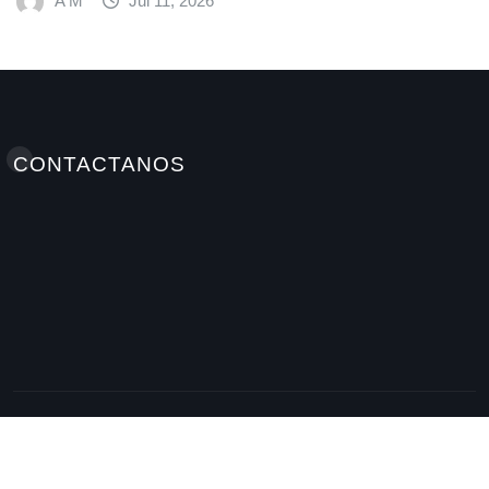
A M
Jul 11, 2026
CONTACTANOS
Elminutoinformativohn / Antonellamedioshn Grupo
INSTATEC