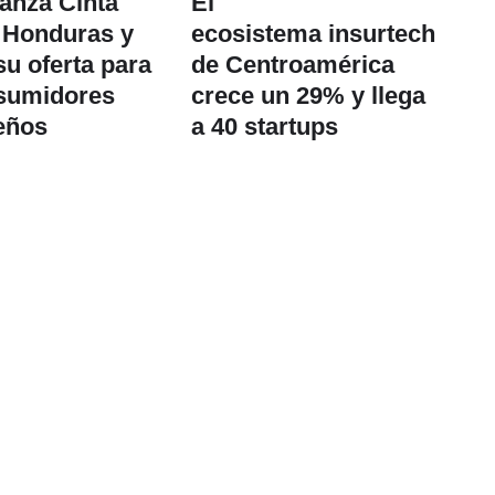
lanza Cinta
El
 Honduras y
ecosistema insurtech
su oferta para
de Centroamérica
nsumidores
crece un 29% y llega
eños
a 40 startups