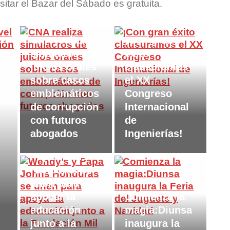
sitar el Bazar del Sábado es gratuita.
CNA realiza
¡Con gran
simulacros de
éxito
juicios orales
clausuramos
sobre casos
el XX
emblemáticos
Congreso
de corrupción
Internacional
con futuros
de
abogados
Ingenierías!
Wendy’s y
Papa Johns
Honduras se
unen para
apoyar la
Comienza la
educación
magia:Diunsa
junto a la
inaugura la