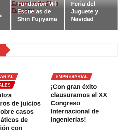
Fundación Mil
Feria del
Escuelas de
Juguete y
tó
Shin Fujiyama
Navidad
ARIAL
EMPRESARIAL
ALES
¡Con gran éxito
clausuramos el XX
liza
Congreso
ros de juicios
Internacional de
sobre casos
Ingenierías!
áticos de
ión con