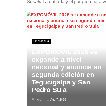
Sépalo
La entrada y el parqueo para vi
Empresarial
EXPOMÓVIL 2026 se
expande a nivel
nacional y anuncia su
segunda edición en
Tegucigalpa y San
Pedro Sula
A M
Ago 7, 2026