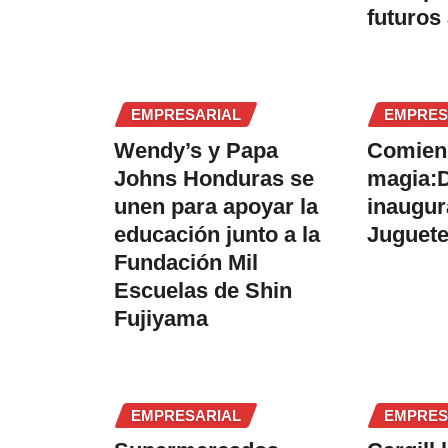
futuros
EMPRESARIAL
EMPRES
Wendy’s y Papa
Comien
Johns Honduras se
magia:
unen para apoyar la
inaugura
educación junto a la
Juguete
Fundación Mil
Escuelas de Shin
Fujiyama
EMPRESARIAL
EMPRES