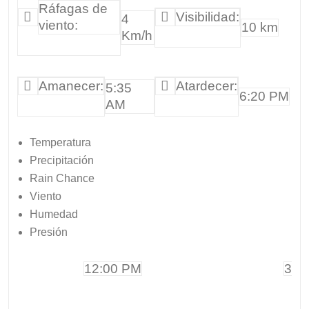
Ráfagas de
Visibilidad:
4
viento:
10 km
Km/h
Amanecer:
Atardecer:
5:35
6:20 PM
AM
Temperatura
Precipitación
Rain Chance
Viento
Humedad
Presión
12:00 PM
3:0