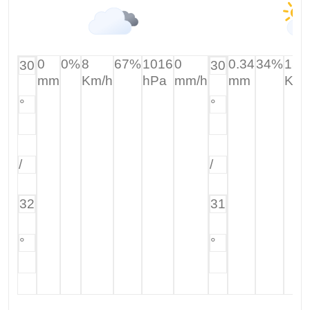
0.34
34%
15
0
0%
8
67%
1016
0
30
30
mm
Km/
mm
Km/h
hPa
mm/h
°
°
/
/
31
32
°
°