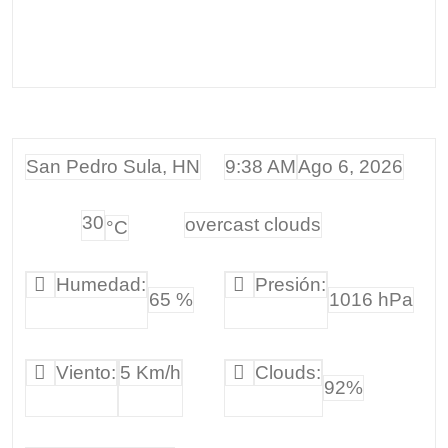
San Pedro Sula, HN
9:38 AM
Ago 6, 2026
30
overcast clouds
°C
Humedad:
Presión:
65 %
1016 hPa
Viento:
5 Km/h
Clouds:
92%