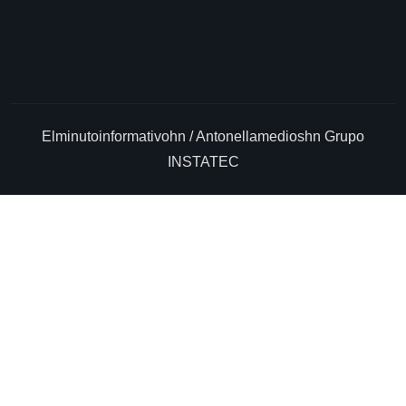
Elminutoinformativohn / Antonellamedioshn Grupo
INSTATEC