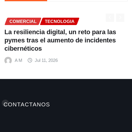
ECNOLOGIA
COMERCIAL
igital, un reto para las
Fundación Ficoh
aumento de incidentes
alimentación e
hábitos saluda
Mundial de Ali
 2026
A M
Jul 9, 2
CONTACTANOS